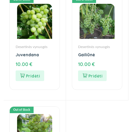
Desertinės vynuogės
Desertinės vynuogės
Juvendana
Gailiūnė
10.00
€
10.00
€
Out of Stock