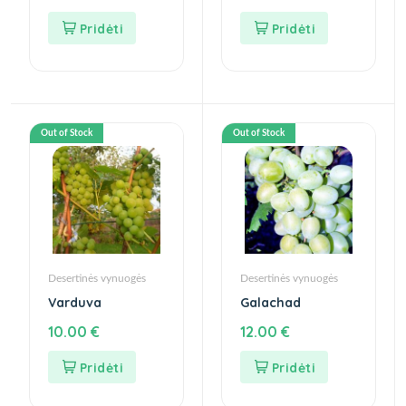
Out of Stock
Out of Stock
Desertinės vynuogės
Desertinės vynuogės
Varduva
Galachad
10.00
€
12.00
€