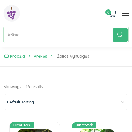
0
Pradžia
Prekės
Žalios Vynuogės
Showing all 15 results
Default sorting
Out of Stock
Out of Stock