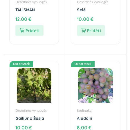
Desertinės vynuogės
Desertinės vynuogės
TALISMAN
Selė
12.00
€
10.00
€
Out of Stock
Out of Stock
Desertinės vynuogės
Sodinukai
Gailiūno Šasla
Aladdin
10.00
€
8.00
€