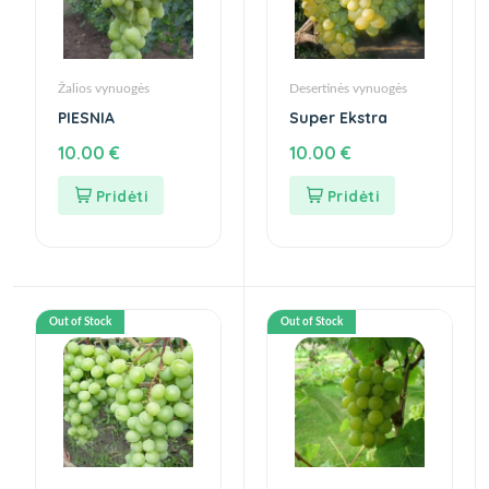
Žalios vynuogės
Desertinės vynuogės
PIESNIA
Super Ekstra
10.00
€
10.00
€
Out of Stock
Out of Stock