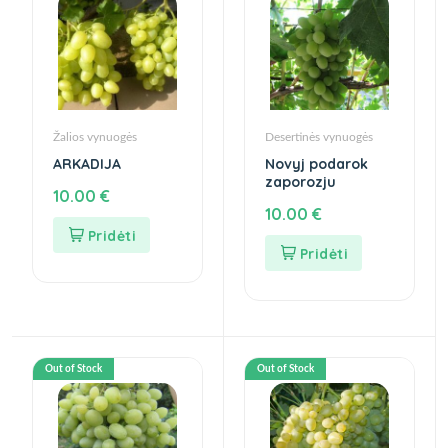
Žalios vynuogės
Desertinės vynuogės
ARKADIJA
Novyj podarok
zaporozju
10.00
€
10.00
€
Out of Stock
Out of Stock