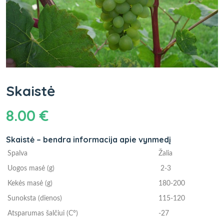
Skaistė
8.00
€
Skaistė – bendra informacija apie vynmedį
Spalva
Žalia
Uogos masė (g)
2-3
Kekės masė (g)
180-200
Sunoksta (dienos)
115-120
Atsparumas šalčiui (C°)
-27