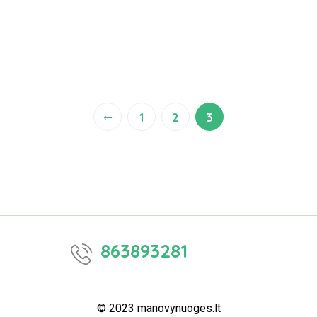
←
1
2
3
863893281
© 2023 manovynuoges.lt