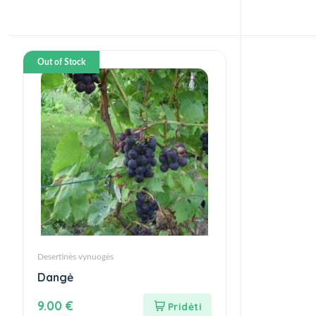
Out of Stock
Desertinės vynuogės
Dangė
9.00
€