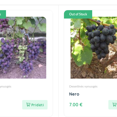
k
Out of Stock
vynuogės
Desertinės vynuogės
Nero
7.00
€