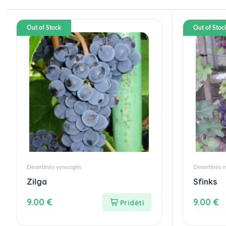
Out of Stock
Out of Stoc
Desertinės vynuogės
Desertinės 
Zilga
Sfinks
9.00
€
9.00
€