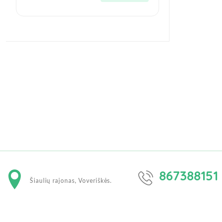
867388151
Šiaulių rajonas, Voveriškės.