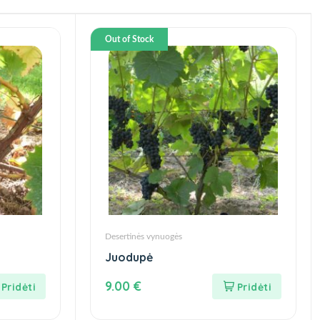
Out of Stock
Desertinės vynuogės
Juodupė
9.00
€