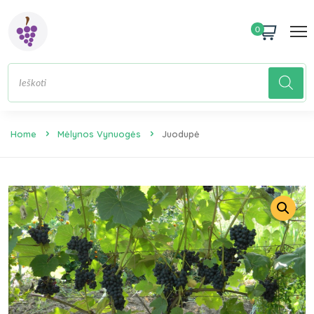
0
Home
Mėlynos Vynuogės
Juodupė