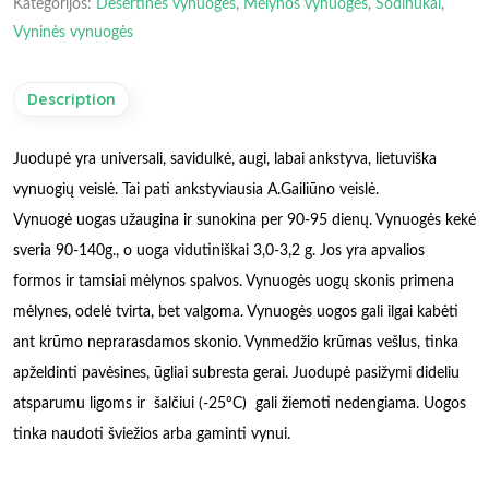
Kategorijos:
Desertinės vynuogės
,
Mėlynos vynuogės
,
Sodinukai
,
Vyninės vynuogės
Description
Juodupė yra universali, savidulkė, augi, labai ankstyva, lietuviška
vynuogių veislė. Tai pati ankstyviausia A.Gailiūno veislė.
Vynuogė uogas užaugina ir sunokina per 90-95 dienų. Vynuogės kekė
sveria 90-140g., o uoga vidutiniškai 3,0-3,2 g. Jos yra apvalios
formos ir tamsiai mėlynos spalvos. Vynuogės uogų skonis primena
mėlynes, odelė tvirta, bet valgoma. Vynuogės uogos gali ilgai kabėti
ant krūmo neprarasdamos skonio. Vynmedžio krūmas vešlus, tinka
apželdinti pavėsines, ūgliai subresta gerai. Juodupė pasižymi dideliu
atsparumu ligoms ir šalčiui (-25ºC) gali žiemoti nedengiama. Uogos
tinka naudoti šviežios arba gaminti vynui.