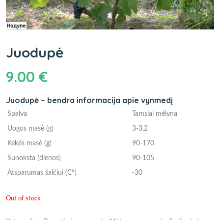
Juodupė
9.00
€
Juodupė – bendra informacija apie vynmedį
Spalva
Tamsiai mėlyna
Uogos masė (g)
3-3,2
Kekės masė (g)
90-170
Sunoksta (dienos)
90-105
Atsparumas šalčiui (C°)
-30
Out of stock