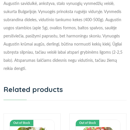
Augustin savidulkė, ankstyva, stalo vynuogių vynmedžių veislė,
sukurta Bulgarijoje. Vynuogės prinoksta rugsėjo viduryje. Vynmedis
subrandina dideles, vidutinio tankumo kekes (400-500g). Augustin
uogos stambios (apie 5g), ovalios formos, baltos spalvos, saulėje
persišviečia, pasižymi paprastu, bet harmoningu skoniu. Vynuogės
Augustin krūmai augūs, derlingi, būtina normuoti kekių kiekį. Ūgliai
subręsta silpniau, tačiau veislė labai atspari grybinėms ligoms (2-2,5
balo). Atsparumas šalčiams didesnis negu vidutinis, tačiau žiemą
reikia dengti.
Related products
Out of Stock
Out of Stock