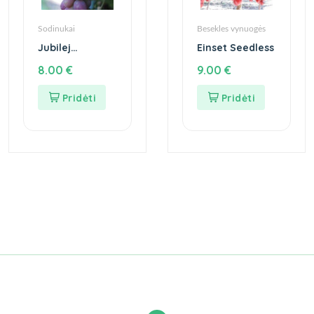
Sodinukai
Besekles vynuogės
Jubilej
Einset Seedless
Chersonskogo
8.00
€
9.00
€
Dačnika