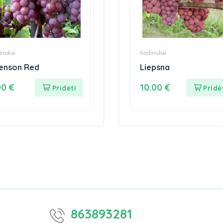
inukai
Sodinukai
enson Red
Liepsna
00
€
10.00
€
863893281