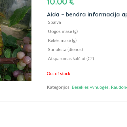
10.00
€
Aida – bendra informacija a
Spalva
Uogos masė (g)
Kekės masė (g)
Sunoksta (dienos)
Atsparumas šalčiui (C°)
Out of stock
Kategorijos:
Besekles vynuogės
,
Raudon