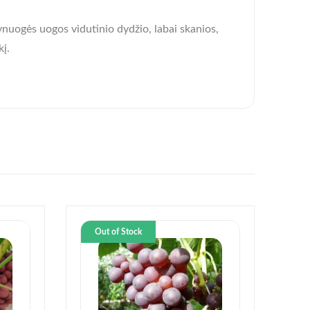
ynuogės uogos vidutinio dydžio, labai skanios,
kį.
Out of Stock