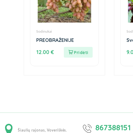
Sodinukai
Sod
PREOBRAŽENIJE
Sv
12.00
€
9.
867388151
Šiaulių rajonas, Voveriškės.