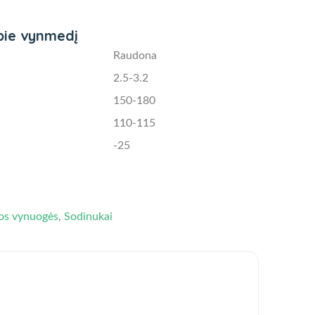
pie vynmedį
Raudona
2.5-3.2
150-180
110-115
-25
os vynuogės
,
Sodinukai