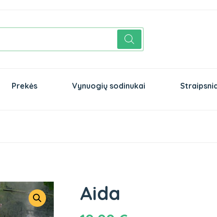
Prekės
Vynuogių sodinukai
Straipsnia
Aida